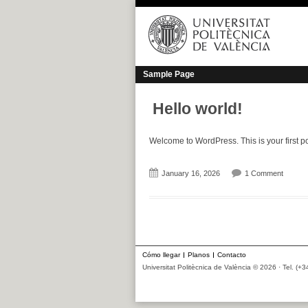
Skip
to
content
Sample Page
Hello world!
Welcome to WordPress. This is your first post
on Hell
January 16, 2026
1 Comment
Cómo llegar
Planos
Contacto
Universitat Politècnica de València © 2026 · Tel. (+