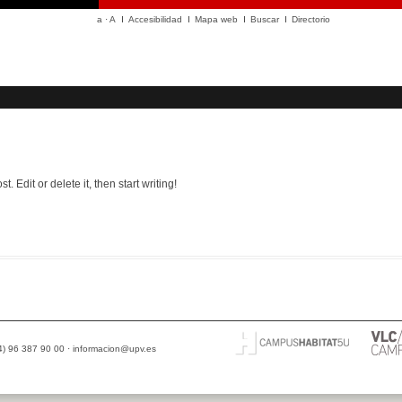
a
·
A
Accesibilidad
Mapa web
Buscar
Directorio
. Edit or delete it, then start writing!
o world!
34) 96 387 90 00 ·
informacion@upv.es